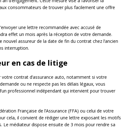
n an d’engagement. Cette mesure vise à favoriser la
 aux consommateurs de trouver plus facilement une offre
it d’envoyer une lettre recommandée avec accusé de
endra effet un mois après la réception de votre demande.
nouvel assureur de la date de fin du contrat chez l’ancien
ns interruption.
ur en cas de litige
ier votre contrat d’assurance auto, notamment si votre
demande ou ne respecte pas les délais légaux, vous
it d’un professionnel indépendant qui intervient pour trouver
ération Française de l’Assurance (FFA) ou celui de votre
ur cela, il convient de rédiger une lettre exposant les motifs
ives. Le médiateur dispose ensuite de 3 mois pour rendre sa