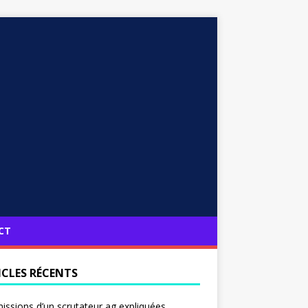
CT
ICLES RÉCENTS
issions d’un scrutateur ag expliquées