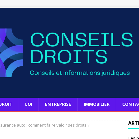
DROIT
LOI
ENTREPRISE
IMMOBILIER
CONTA
ART
ssurance auto : comment faire valoir ses droits ?
Les m