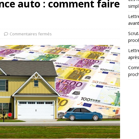
ance auto : comment faire
simp
Lettr
avant
Scrut
Commentaires fermés
procé
Lettr
après
Comme
proch