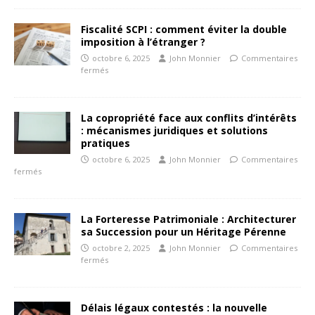
Fiscalité SCPI : comment éviter la double
imposition à l’étranger ?
octobre 6, 2025
John Monnier
Commentaires
fermés
La copropriété face aux conflits d’intérêts
: mécanismes juridiques et solutions
pratiques
octobre 6, 2025
John Monnier
Commentaires
fermés
La Forteresse Patrimoniale : Architecturer
sa Succession pour un Héritage Pérenne
octobre 2, 2025
John Monnier
Commentaires
fermés
Délais légaux contestés : la nouvelle