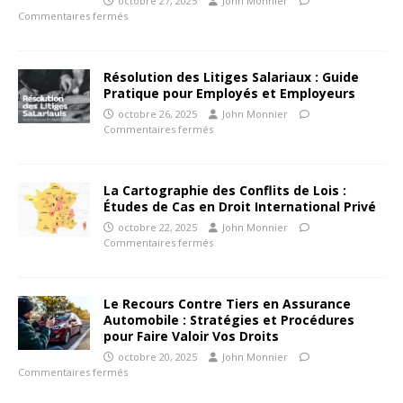
octobre 27, 2025
John Monnier
Commentaires fermés
Résolution des Litiges Salariaux : Guide
Pratique pour Employés et Employeurs
octobre 26, 2025
John Monnier
Commentaires fermés
La Cartographie des Conflits de Lois :
Études de Cas en Droit International Privé
octobre 22, 2025
John Monnier
Commentaires fermés
Le Recours Contre Tiers en Assurance
Automobile : Stratégies et Procédures
pour Faire Valoir Vos Droits
octobre 20, 2025
John Monnier
Commentaires fermés