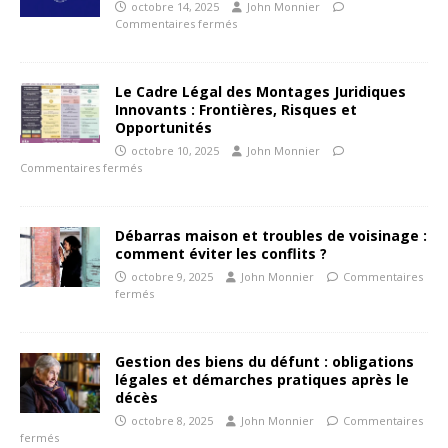
octobre 14, 2025
John Monnier
Commentaires fermés
Le Cadre Légal des Montages Juridiques
Innovants : Frontières, Risques et
Opportunités
octobre 10, 2025
John Monnier
Commentaires fermés
Débarras maison et troubles de voisinage :
comment éviter les conflits ?
octobre 9, 2025
John Monnier
Commentaires
fermés
Gestion des biens du défunt : obligations
légales et démarches pratiques après le
décès
octobre 8, 2025
John Monnier
Commentaires
fermés