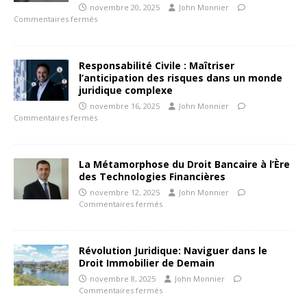
novembre 20, 2025
John Monnier
Commentaires fermés
Responsabilité Civile : Maîtriser
l’anticipation des risques dans un monde
juridique complexe
novembre 16, 2025
John Monnier
Commentaires fermés
La Métamorphose du Droit Bancaire à l’Ère
des Technologies Financières
novembre 12, 2025
John Monnier
Commentaires fermés
Révolution Juridique: Naviguer dans le
Droit Immobilier de Demain
novembre 8, 2025
John Monnier
Commentaires fermés