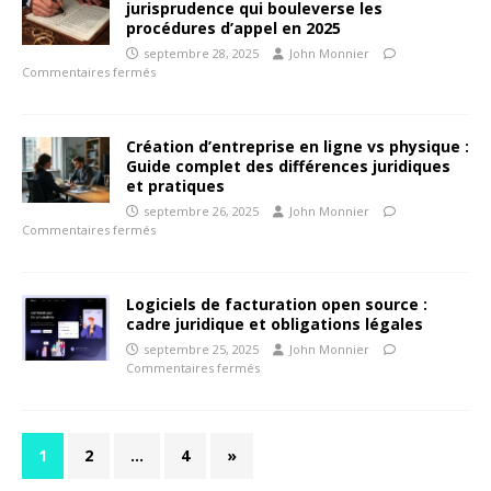
jurisprudence qui bouleverse les
procédures d’appel en 2025
septembre 28, 2025
John Monnier
Commentaires fermés
Création d’entreprise en ligne vs physique :
Guide complet des différences juridiques
et pratiques
septembre 26, 2025
John Monnier
Commentaires fermés
Logiciels de facturation open source :
cadre juridique et obligations légales
septembre 25, 2025
John Monnier
Commentaires fermés
1
2
…
4
»