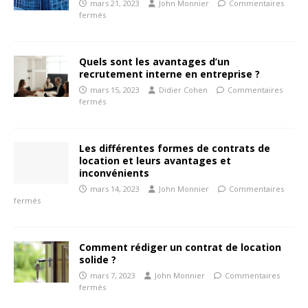
mars 21, 2023
John Monnier
Commentaires
fermés
Quels sont les avantages d’un
recrutement interne en entreprise ?
mars 15, 2023
Didier Cohen
Commentaires
fermés
Les différentes formes de contrats de
location et leurs avantages et
inconvénients
mars 14, 2023
John Monnier
Commentaires
fermés
Comment rédiger un contrat de location
solide ?
mars 7, 2023
John Monnier
Commentaires
fermés