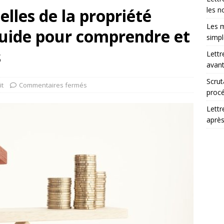
elles de la propriété
les n
Les m
 guide pour comprendre et
simp
s
Lettr
avant
Scrut
it
Commentaires fermés
procé
Lettr
après