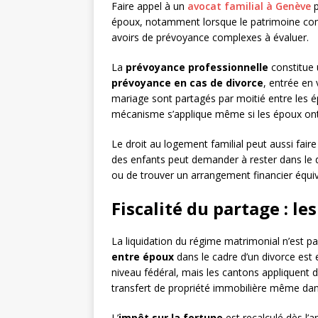
Faire appel à un
avocat familial à Genève
p
époux, notamment lorsque le patrimoine com
avoirs de prévoyance complexes à évaluer.
La
prévoyance professionnelle
constitue 
prévoyance en cas de divorce
, entrée en
mariage sont partagés par moitié entre les
mécanisme s’applique même si les époux ont 
Le droit au logement familial peut aussi faire
des enfants peut demander à rester dans le do
ou de trouver un arrangement financier équiv
Fiscalité du partage : le
La liquidation du régime matrimonial n’est pa
entre époux
dans le cadre d’un divorce est 
niveau fédéral, mais les cantons appliquent 
transfert de propriété immobilière même dan
L’
impôt sur la fortune
est recalculé dès l’