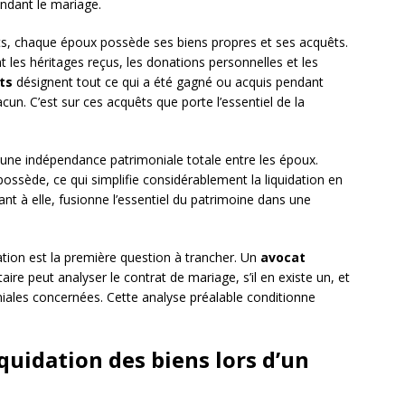
ndant le mariage.
êts, chaque époux possède ses biens propres et ses acquêts.
s héritages reçus, les donations personnelles et les
ts
désignent tout ce qui a été gagné ou acquis pendant
cun. C’est sur ces acquêts que porte l’essentiel de la
t une indépendance patrimoniale totale entre les époux.
 possède, ce qui simplifie considérablement la liquidation en
t à elle, fusionne l’essentiel du patrimoine dans une
tion est la première question à trancher. Un
avocat
ire peut analyser le contrat de mariage, s’il en existe un, et
ales concernées. Cette analyse préalable conditionne
iquidation des biens lors d’un