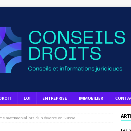
DROIT
LOI
ENTREPRISE
IMMOBILIER
CONTA
ART
ime matrimonial lors d’un divorce en Suisse
Les m