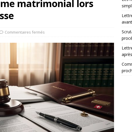
ime matrimonial lors
simp
isse
Lettr
avant
Scrut
Commentaires fermés
procé
Lettr
après
Comme
proch