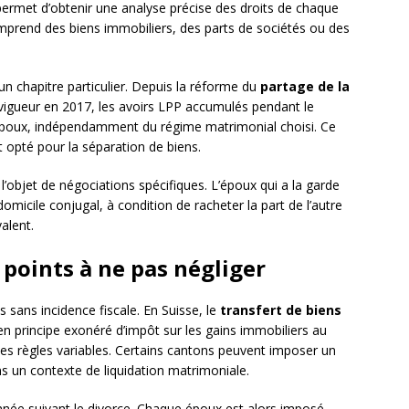
ermet d’obtenir une analyse précise des droits de chaque
prend des biens immobiliers, des parts de sociétés ou des
un chapitre particulier. Depuis la réforme du
partage de la
 vigueur en 2017, les avoirs LPP accumulés pendant le
 époux, indépendamment du régime matrimonial choisi. Ce
opté pour la séparation de biens.
 l’objet de négociations spécifiques. L’époux qui a la garde
micile conjugal, à condition de racheter la part de l’autre
alent.
s points à ne pas négliger
s sans incidence fiscale. En Suisse, le
transfert de biens
en principe exonéré d’impôt sur les gains immobiliers au
des règles variables. Certains cantons peuvent imposer un
s un contexte de liquidation matrimoniale.
année suivant le divorce. Chaque époux est alors imposé