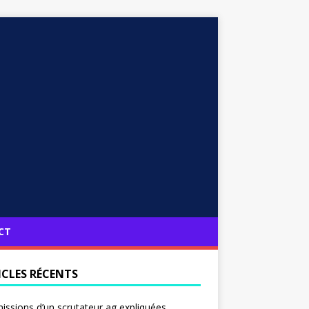
CT
ICLES RÉCENTS
issions d’un scrutateur ag expliquées