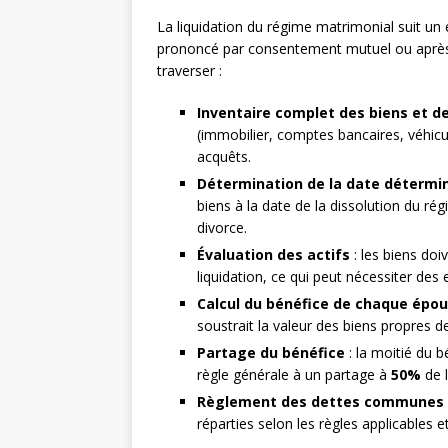
La liquidation du régime matrimonial suit un
prononcé par consentement mutuel ou après p
traverser :
Inventaire complet des biens et d
(immobilier, comptes bancaires, véhicu
acquêts.
Détermination de la date détermi
biens à la date de la dissolution du r
divorce.
Évaluation des actifs
: les biens doi
liquidation, ce qui peut nécessiter des
Calcul du bénéfice de chaque épo
soustrait la valeur des biens propres d
Partage du bénéfice
: la moitié du b
règle générale à un partage à
50%
de l
Règlement des dettes communes
réparties selon les règles applicables e