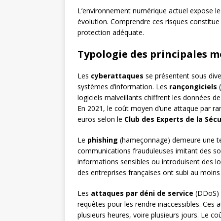
L’environnement numérique actuel expose l
évolution. Comprendre ces risques constitue
protection adéquate.
Typologie des principales 
Les
cyberattaques
se présentent sous diver
systèmes d’information. Les
rançongiciels
(
logiciels malveillants chiffrent les données d
En 2021, le coût moyen d’une attaque par 
euros selon le
Club des Experts de la Séc
Le
phishing
(hameçonnage) demeure une techn
communications frauduleuses imitant des sou
informations sensibles ou introduisent des lo
des entreprises françaises ont subi au moins
Les
attaques par déni de service
(DDoS) c
requêtes pour les rendre inaccessibles. Ces a
plusieurs heures, voire plusieurs jours. Le coû