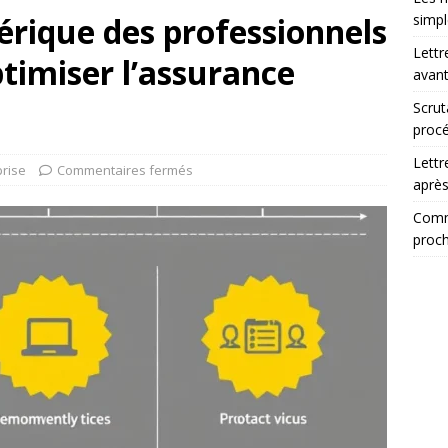
rique des professionnels
simp
Lettr
timiser l’assurance
avant
Scrut
procé
Lettr
prise
Commentaires fermés
après
Comme
proch