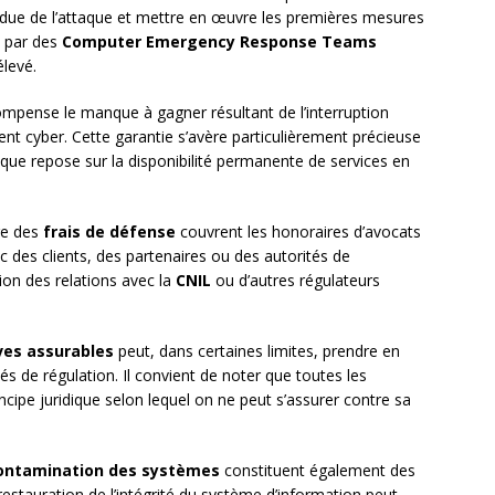
tendue de l’attaque et mettre en œuvre les premières mesures
s par des
Computer Emergency Response Teams
élevé.
mpense le manque à gagner résultant de l’interruption
cident cyber. Cette garantie s’avère particulièrement précieuse
que repose sur la disponibilité permanente de services en
ge des
frais de défense
couvrent les honoraires d’avocats
ec des clients, des partenaires ou des autorités de
tion des relations avec la
CNIL
ou d’autres régulateurs
ves assurables
peut, dans certaines limites, prendre en
s de régulation. Il convient de noter que toutes les
ncipe juridique selon lequel on ne peut s’assurer contre sa
ontamination des systèmes
constituent également des
restauration de l’intégrité du système d’information peut