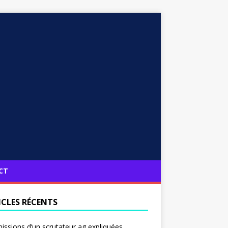
CT
ICLES RÉCENTS
issions d’un scrutateur ag expliquées