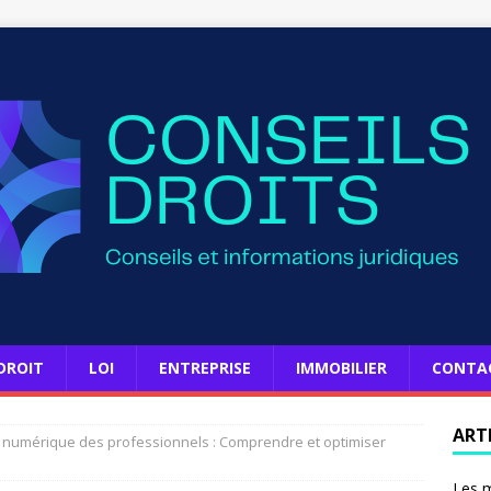
DROIT
LOI
ENTREPRISE
IMMOBILIER
CONTA
ART
n numérique des professionnels : Comprendre et optimiser
Les m