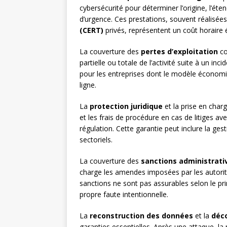
cybersécurité pour déterminer l’origine, l’é
d’urgence. Ces prestations, souvent réalisée
(CERT)
privés, représentent un coût horaire 
La couverture des
pertes d’exploitation
co
partielle ou totale de l’activité suite à un in
pour les entreprises dont le modèle économi
ligne.
La
protection juridique
et la prise en char
et les frais de procédure en cas de litiges av
régulation. Cette garantie peut inclure la ges
sectoriels.
La couverture des
sanctions administrati
charge les amendes imposées par les autorité
sanctions ne sont pas assurables selon le pri
propre faute intentionnelle.
La
reconstruction des données
et la
déc
garanties essentielles. Après une attaque, la 