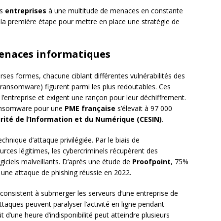
es
entreprises
à une multitude de menaces en constante
 la première étape pour mettre en place une stratégie de
menaces informatiques
ses formes, chacune ciblant différentes vulnérabilités des
ransomware) figurent parmi les plus redoutables. Ces
e l’entreprise et exigent une rançon pour leur déchiffrement.
ransomware pour une
PME française
s’élevait à 97 000
urité de l’Information et du Numérique (CESIN)
.
ique d’attaque privilégiée. Par le biais de
rces légitimes, les cybercriminels récupèrent des
giciels malveillants. D’après une étude de
Proofpoint
, 75%
 une attaque de phishing réussie en 2022.
onsistent à submerger les serveurs d’une entreprise de
ttaques peuvent paralyser l’activité en ligne pendant
t d’une heure d’indisponibilité peut atteindre plusieurs