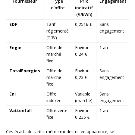
Fournisseur
Type
Prix
Engagement
d’offre
indicatif
(€/kWh)
EDF
Tarif
0,2516 €
Sans
N
réglementé
engagement
(TRV)
Engie
Offre de
Environ
1 an
marché
0,24 €
fixe
TotalEnergies
Offre de
Environ
Sans
marché
0,23 €
engagement
fixe
Eni
Offre
Variable
Sans
indexée
(marché)
engagement
Vattenfall
Offre verte
Environ
1 an
O
fixe
0,235 €
r
Ces écarts de tarifs, même modestes en apparence, se