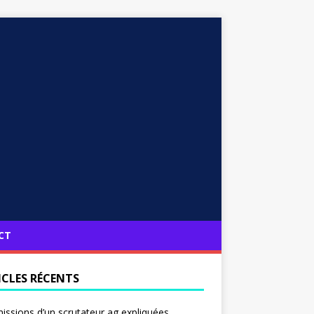
CT
ICLES RÉCENTS
issions d’un scrutateur ag expliquées