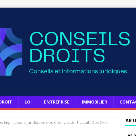
DROIT
LOI
ENTREPRISE
IMMOBILIER
CONTA
ART
 Implications Juridiques des Contrats de Travail : Des Clés
Les m