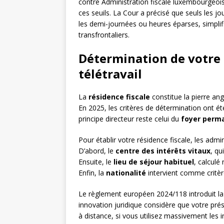
contre Administration fiscale luxembourgeoise 
ces seuils. La Cour a précisé que seuls les jo
les demi-journées ou heures éparses, simplifi
transfrontaliers.
Détermination de votre r
télétravail
La
résidence fiscale
constitue la pierre angu
En 2025, les critères de détermination ont été
principe directeur reste celui du
foyer perm
Pour établir votre résidence fiscale, les adm
D’abord, le
centre des intérêts vitaux
, qu
Ensuite, le
lieu de séjour habituel
, calculé
Enfin, la
nationalité
intervient comme critère
Le règlement européen 2024/118 introduit la
innovation juridique considère que votre pré
à distance, si vous utilisez massivement les 