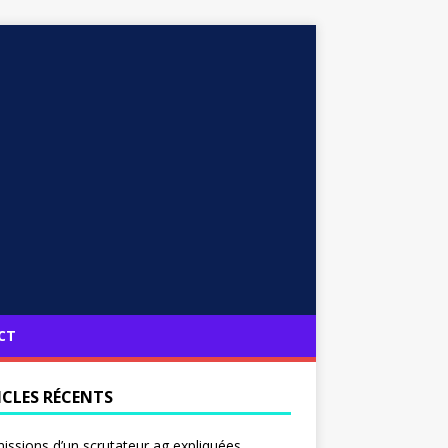
CT
ICLES RÉCENTS
issions d’un scrutateur ag expliquées