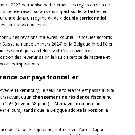
bre 2023 harmonise partiellement les règles au sein de
rs de télétravail par an sans impact sur le rattachement
lleur entre dans un régime dit de «
double territorialité
 les deux pays concernés.
connu des révisions majeures. Pour la France, les accords
 la Suisse (amendé en mars 2024) et la Belgique (modifié en
ses spécifiques au télétravail. Ces conventions
tion des revenus selon le lieu d’exercice de l’activité et
doubles impositions.
érance par pays frontalier
. Avec le Luxembourg, le seuil de tolérance est passé à 34%
ours) avant qu’un
changement de résidence fiscale
ne
lit à 25% (environ 58 jours). L’Allemagne maintient une
 (44 jours), tandis que la Belgique adopte la position la
stice de l’Union Européenne, notamment l’arrêt Dupont