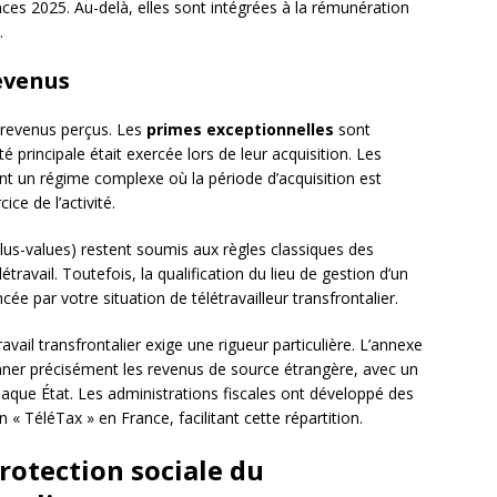
nces 2025. Au-delà, elles sont intégrées à la rémunération
.
revenus
s revenus perçus. Les
primes exceptionnelles
sont
é principale était exercée lors de leur acquisition. Les
nt un régime complexe où la période d’acquisition est
ce de l’activité.
plus-values) restent soumis aux règles classiques des
ravail. Toutefois, la qualification du lieu de gestion d’un
cée par votre situation de télétravailleur transfrontalier.
avail transfrontalier exige une rigueur particulière. L’annexe
onner précisément les revenus de source étrangère, avec un
haque État. Les administrations fiscales ont développé des
« TéléTax » en France, facilitant cette répartition.
protection sociale du