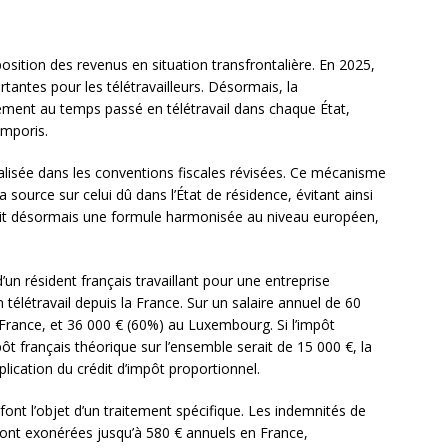
osition des revenus en situation transfrontalière. En 2025,
tantes pour les télétravailleurs. Désormais, la
ement au temps passé en télétravail dans chaque État,
emporis.
alisée dans les conventions fiscales révisées. Ce mécanisme
a source sur celui dû dans l’État de résidence, évitant ainsi
 suit désormais une formule harmonisée au niveau européen,
’un résident français travaillant pour une entreprise
létravail depuis la France. Sur un salaire annuel de 60
France, et 36 000 € (60%) au Luxembourg. Si l’impôt
ôt français théorique sur l’ensemble serait de 15 000 €, la
lication du crédit d’impôt proportionnel.
l font l’objet d’un traitement spécifique. Les indemnités de
 sont exonérées jusqu’à 580 € annuels en France,