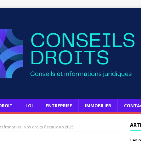
DROIT
LOI
ENTREPRISE
IMMOBILIER
CONTA
ART
nsfrontalier : vos droits fiscaux en 2025
Les m