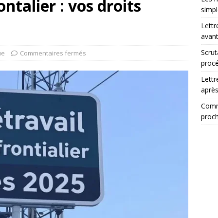
ntalier : vos droits
simp
Lettr
avant
Scrut
ue
Commentaires fermés
procé
Lettr
après
Comme
proch