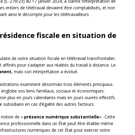
(C-279/23) du 17 janvier 2024, a clarifié l’interprétation de
urs entiers de télétravail devaient être comptabilisés, et non
ant ainsi le décompte pour les télétravailleurs
ésidence fiscale en situation de
laire de votre situation fiscale en télétravail transfrontalier.
 affinés pour s’adapter aux réalités du travail à distance. Le
anent
, mais son interprétation a évolué.
inistrations examinent désormais trois éléments principaux.
i englobe vos liens familiaux, sociaux et économiques.
 non plus en jours calendaires mais en jours ouvrés effectifs.
 subsidiaire en cas d’égalité des autres facteurs.
 notion de «
présence numérique substantielle
« . Cette
sence professionnelle dans un État peut être établie même
infrastructures numériques de cet État pour exercer votre