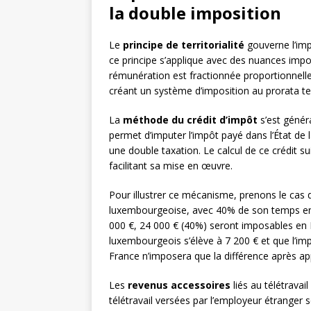
la double imposition
Le
principe de territorialité
gouverne l’imp
ce principe s’applique avec des nuances impor
rémunération est fractionnée proportionnell
créant un système d’imposition au prorata t
La
méthode du crédit d’impôt
s’est génér
permet d’imputer l’impôt payé dans l’État de l
une double taxation. Le calcul de ce crédit
facilitant sa mise en œuvre.
Pour illustrer ce mécanisme, prenons le cas d
luxembourgeoise, avec 40% de son temps en té
000 €, 24 000 € (40%) seront imposables en 
luxembourgeois s’élève à 7 200 € et que l’imp
France n’imposera que la différence après app
Les
revenus accessoires
liés au télétravai
télétravail versées par l’employeur étranger