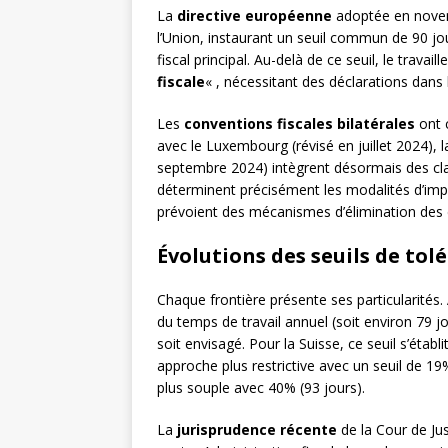
La
directive européenne
adoptée en novem
l’Union, instaurant un seuil commun de 90 jou
fiscal principal. Au-delà de ce seuil, le travai
fiscale
« , nécessitant des déclarations dans
Les
conventions fiscales bilatérales
ont 
avec le Luxembourg (révisé en juillet 2024),
septembre 2024) intègrent désormais des clau
déterminent précisément les modalités d’imposi
prévoient des mécanismes d’élimination des 
Évolutions des seuils de tol
Chaque frontière présente ses particularités
du temps de travail annuel (soit environ 79 j
soit envisagé. Pour la Suisse, ce seuil s’étab
approche plus restrictive avec un seuil de 19%
plus souple avec 40% (93 jours).
La
jurisprudence récente
de la Cour de Ju