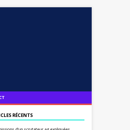
CT
ICLES RÉCENTS
issions d’un scrutateur ag expliquées