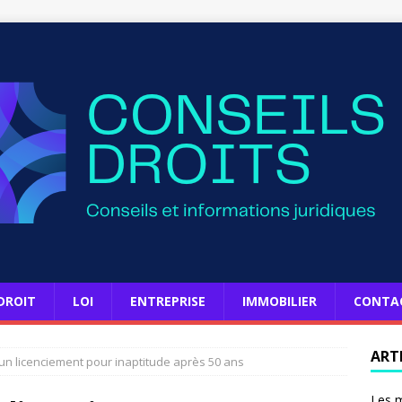
DROIT
LOI
ENTREPRISE
IMMOBILIER
CONTA
ART
un licenciement pour inaptitude après 50 ans
Les m