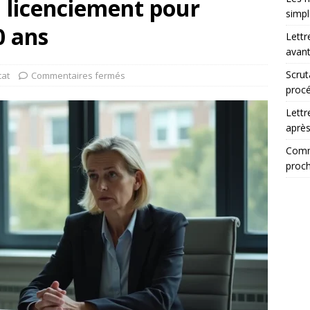
 licenciement pour
simp
0 ans
Lettr
avant
Scrut
cat
Commentaires fermés
procé
Lettr
après
Comme
proch