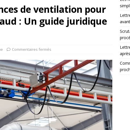
nces de ventilation pour
simp
Lettr
haud : Un guide juridique
avant
Scrut
procé
Lettr
ue
Commentaires fermés
après
Comme
proch