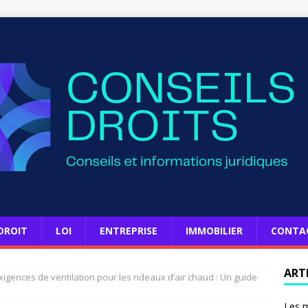
DROIT
LOI
ENTREPRISE
IMMOBILIER
CONTA
ART
exigences de ventilation pour les rideaux d’air chaud : Un guide
Les m