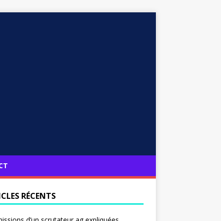
CT
ICLES RÉCENTS
issions d’un scrutateur ag expliquées