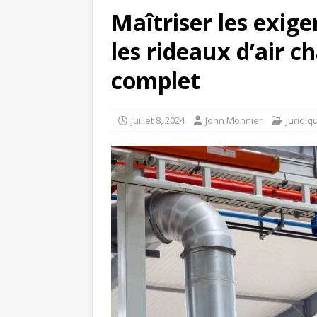
Maîtriser les exige
les rideaux d’air c
complet
juillet 8, 2024
John Monnier
Juridiq