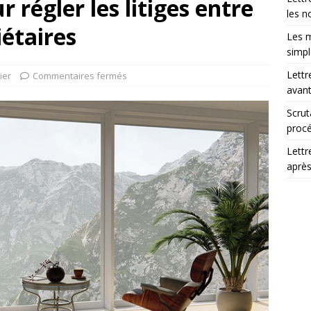
 régler les litiges entre
les n
iétaires
Les m
simp
Lettr
ier
Commentaires fermés
avant
Scrut
procé
Lettr
après