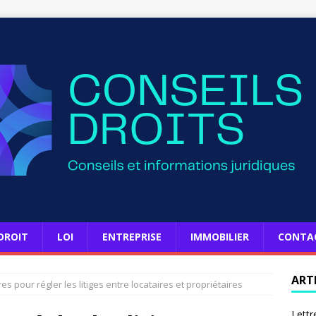
DROIT
LOI
ENTREPRISE
IMMOBILIER
CONTA
ART
s pour régler les litiges entre locataires et propriétaires
Lettr