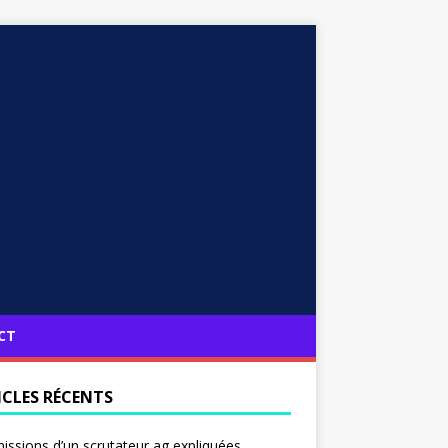
CT
ICLES RÉCENTS
issions d’un scrutateur ag expliquées