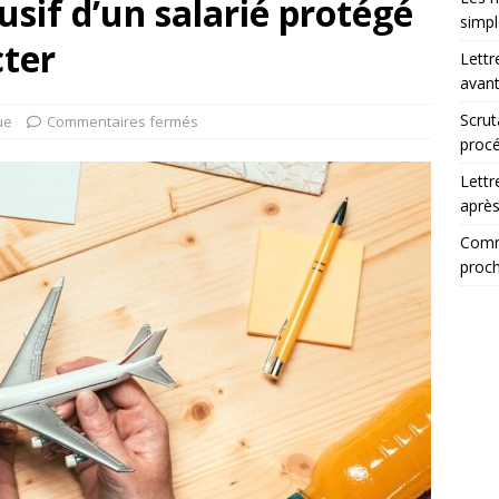
usif d’un salarié protégé
simp
cter
Lettr
avant
Scrut
ue
Commentaires fermés
procé
Lettr
après
Comme
proch