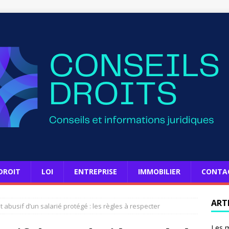
DROIT
LOI
ENTREPRISE
IMMOBILIER
CONTA
ART
t abusif d’un salarié protégé : les règles à respecter
Les m