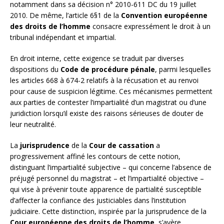
notamment dans sa décision n° 2010-611 DC du 19 juillet
2010. De même, l’article 6§1 de la
Convention européenne
des droits de l’homme
consacre expressément le droit à un
tribunal indépendant et impartial.
En droit interne, cette exigence se traduit par diverses
dispositions du
Code de procédure pénale
, parmi lesquelles
les articles 668 à 674-2 relatifs à la récusation et au renvoi
pour cause de suspicion légitime. Ces mécanismes permettent
aux parties de contester l’impartialité d’un magistrat ou d’une
juridiction lorsqu’il existe des raisons sérieuses de douter de
leur neutralité.
La
jurisprudence
de la
Cour de cassation
a
progressivement affiné les contours de cette notion,
distinguant l’impartialité subjective – qui concerne l’absence de
préjugé personnel du magistrat – et l’impartialité objective –
qui vise à prévenir toute apparence de partialité susceptible
d’affecter la confiance des justiciables dans l’institution
judiciaire. Cette distinction, inspirée par la jurisprudence de la
Cour européenne des droits de l’homme
, s’avère