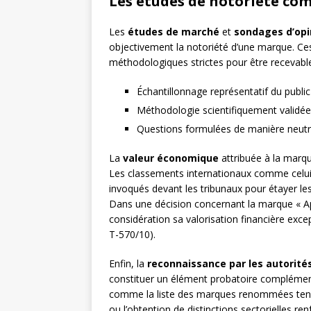
Les études de notoriété co
Les
études de marché
et
sondages d’opi
objectivement la notoriété d’une marque. Ce
méthodologiques strictes pour être recevable
Échantillonnage représentatif du public
Méthodologie scientifiquement validée
Questions formulées de manière neutr
La
valeur économique
attribuée à la marqu
Les classements internationaux comme celu
invoqués devant les tribunaux pour étayer le
Dans une décision concernant la marque « App
considération sa valorisation financière ex
T-570/10).
Enfin, la
reconnaissance par les autorité
constituer un élément probatoire complémenta
comme la liste des marques renommées tenue p
ou l’obtention de distinctions sectorielles re