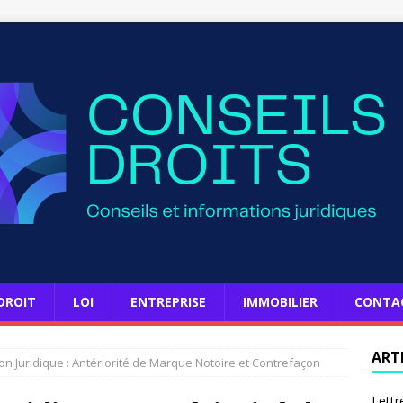
DROIT
LOI
ENTREPRISE
IMMOBILIER
CONTA
ART
on Juridique : Antériorité de Marque Notoire et Contrefaçon
Lettr