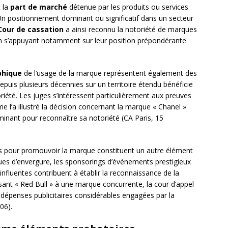
 la
part de marché
détenue par les produits ou services
n positionnement dominant ou significatif dans un secteur
Cour de cassation
a ainsi reconnu la notoriété de marques
n s’appuyant notamment sur leur position prépondérante
phique
de l’usage de la marque représentent également des
puis plusieurs décennies sur un territoire étendu bénéficie
iété. Les juges s’intéressent particulièrement aux preuves
e l’a illustré la décision concernant la marque « Chanel »
minant pour reconnaître sa notoriété (CA Paris, 15
s pour promouvoir la marque constituent un autre élément
es d’envergure, les sponsorings d’événements prestigieux
influentes contribuent à établir la reconnaissance de la
sant « Red Bull » à une marque concurrente, la cour d’appel
dépenses publicitaires considérables engagées par la
06).