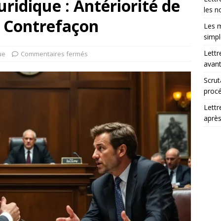
ridique : Antériorité de
les n
 Contrefaçon
Les m
simp
Lettr
ue
Commentaires fermés
avant
Scrut
procé
Lettr
après