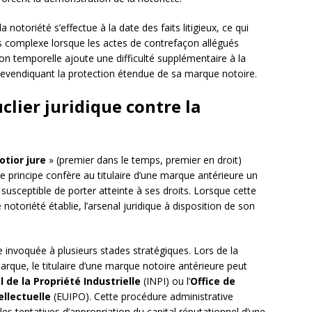
a notoriété s’effectue à la date des faits litigieux, ce qui
is complexe lorsque les actes de contrefaçon allégués
n temporelle ajoute une difficulté supplémentaire à la
 revendiquant la protection étendue de sa marque notoire.
lier juridique contre la
otior jure
» (premier dans le temps, premier en droit)
 principe confère au titulaire d’une marque antérieure un
 susceptible de porter atteinte à ses droits. Lorsque cette
notoriété établie, l’arsenal juridique à disposition de son
 invoquée à plusieurs stades stratégiques. Lors de la
rque, le titulaire d’une marque notoire antérieure peut
l de la Propriété Industrielle
(INPI) ou l’
Office de
ellectuelle
(EUIPO). Cette procédure administrative
es tentatives d’appropriation du capital réputationnel d’une