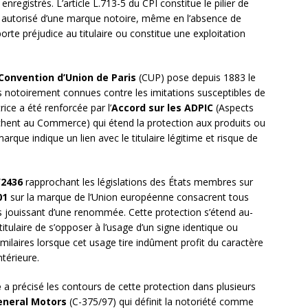
enregistrés. L’article L.713-5 du CPI constitue le pilier de
n autorisé d’une marque notoire, même en l’absence de
orte préjudice au titulaire ou constitue une exploitation
a Convention d’Union de Paris
(CUP) pose depuis 1883 le
s notoirement connues contre les imitations susceptibles de
ice a été renforcée par l’
Accord sur les ADPIC
(Aspects
ouchent au Commerce) qui étend la protection aux produits ou
arque indique un lien avec le titulaire légitime et risque de
/2436
rapprochant les législations des États membres sur
01
sur la marque de l’Union européenne consacrent tous
s jouissant d’une renommée. Cette protection s’étend au-
titulaire de s’opposer à l’usage d’un signe identique ou
imilaires lorsque cet usage tire indûment profit du caractère
térieure.
e
a précisé les contours de cette protection dans plusieurs
eneral Motors
(C-375/97) qui définit la notoriété comme