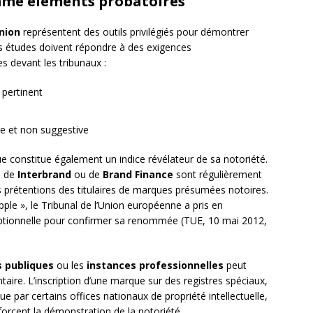
mme éléments probatoires
nion
représentent des outils privilégiés pour démontrer
s études doivent répondre à des exigences
s devant les tribunaux :
 pertinent
e et non suggestive
e constitue également un indice révélateur de sa notoriété.
i de
Interbrand
ou de
Brand Finance
sont régulièrement
s prétentions des titulaires de marques présumées notoires.
le », le Tribunal de l’Union européenne a pris en
ceptionnelle pour confirmer sa renommée (TUE, 10 mai 2012,
s publiques
ou les
instances professionnelles
peut
ire. L’inscription d’une marque sur des registres spéciaux,
ar certains offices nationaux de propriété intellectuelle,
nforcent la démonstration de la notoriété.