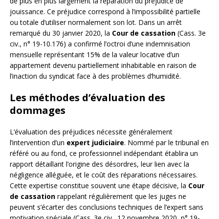
de plus en plus largement la réparation du préjudice de
jouissance. Ce préjudice correspond à l’impossibilité partielle
ou totale d’utiliser normalement son lot. Dans un arrêt
remarqué du 30 janvier 2020, la
Cour de cassation
(Cass. 3e
civ., n° 19-10.176) a confirmé l’octroi d’une indemnisation
mensuelle représentant 15% de la valeur locative d’un
appartement devenu partiellement inhabitable en raison de
l’inaction du syndicat face à des problèmes d’humidité.
Les méthodes d’évaluation des
dommages
L’évaluation des préjudices nécessite généralement
l’intervention d’un
expert judiciaire
. Nommé par le tribunal en
référé ou au fond, ce professionnel indépendant établira un
rapport détaillant l’origine des désordres, leur lien avec la
négligence alléguée, et le coût des réparations nécessaires.
Cette expertise constitue souvent une étape décisive, la
Cour
de cassation
rappelant régulièrement que les juges ne
peuvent s’écarter des conclusions techniques de l’expert sans
motivation spéciale (Cass. 3e civ., 12 novembre 2020, n° 19-