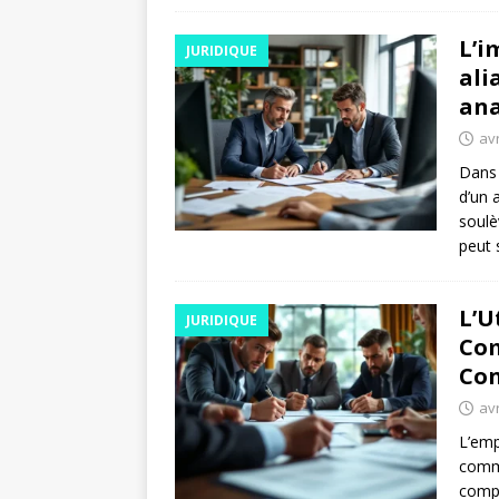
L’i
JURIDIQUE
ali
ana
avr
Dans 
d’un 
soulè
peut 
L’U
JURIDIQUE
Com
Con
avr
L’emp
comme
compli