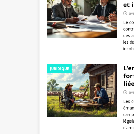
et 
avr
Le co
contr
des a
les d
incoh
L’e
JURIDIQUE
for
lié
avr
Les c
émana
campa
légis
d’ame