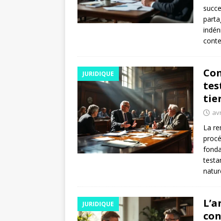
succe
parta
indén
conte
Con
JURIDIQUE
tes
tie
avr
La re
procé
fonda
testa
natur
L’a
JURIDIQUE
con