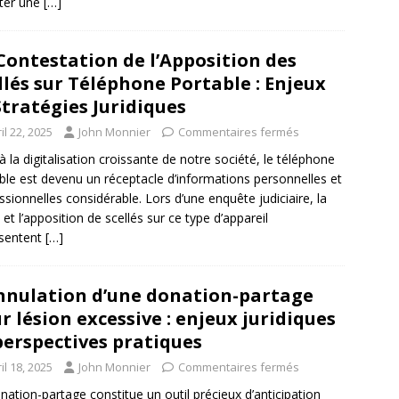
citer une
[…]
Contestation de l’Apposition des
llés sur Téléphone Portable : Enjeux
Stratégies Juridiques
il 22, 2025
John Monnier
Commentaires fermés
à la digitalisation croissante de notre société, le téléphone
ble est devenu un réceptacle d’informations personnelles et
ssionnelles considérable. Lors d’une enquête judiciaire, la
e et l’apposition de scellés sur ce type d’appareil
ésentent
[…]
nnulation d’une donation-partage
r lésion excessive : enjeux juridiques
perspectives pratiques
il 18, 2025
John Monnier
Commentaires fermés
nation-partage constitue un outil précieux d’anticipation