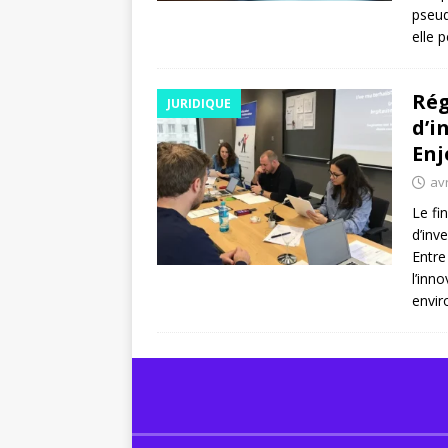
pseud
elle 
Rég
JURIDIQUE
d’i
Enj
avr
Le fi
d’inv
Entre
l’inno
envi