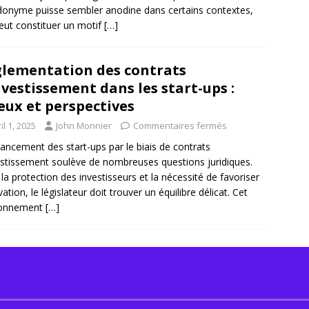
onyme puisse sembler anodine dans certains contextes,
peut constituer un motif
[…]
lementation des contrats
nvestissement dans les start-ups :
eux et perspectives
il 1, 2025
John Monnier
Commentaires fermés
nancement des start-ups par le biais de contrats
estissement soulève de nombreuses questions juridiques.
 la protection des investisseurs et la nécessité de favoriser
vation, le législateur doit trouver un équilibre délicat. Cet
ronnement
[…]