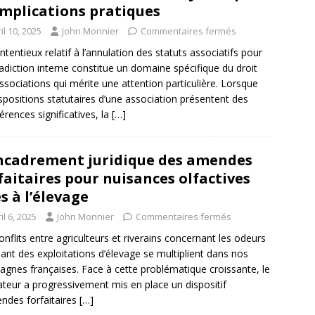
implications pratiques
il 10, 2025
John Monnier
Commentaires fermés
ntentieux relatif à l’annulation des statuts associatifs pour
adiction interne constitue un domaine spécifique du droit
ssociations qui mérite une attention particulière. Lorsque
ispositions statutaires d’une association présentent des
érences significatives, la
[…]
ncadrement juridique des amendes
faitaires pour nuisances olfactives
es à l’élevage
il 6, 2025
John Monnier
Commentaires fermés
onflits entre agriculteurs et riverains concernant les odeurs
nt des exploitations d’élevage se multiplient dans nos
gnes françaises. Face à cette problématique croissante, le
lateur a progressivement mis en place un dispositif
ndes forfaitaires
[…]