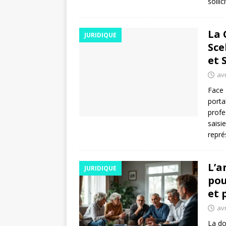
solli
La 
JURIDIQUE
Sce
et 
avr
Face 
porta
profe
saisi
repr
L’a
JURIDIQUE
pou
et 
avr
La do