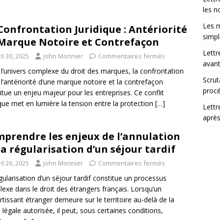
les n
Les m
Confrontation Juridique : Antériorité
simp
Marque Notoire et Contrefaçon
Lettr
il 30, 2025
John Monnier
Commentaires fermés
avant
l’univers complexe du droit des marques, la confrontation
Scrut
 l’antériorité d’une marque notoire et la contrefaçon
procé
itue un enjeu majeur pour les entreprises. Ce conflit
ique met en lumière la tension entre la protection
[…]
Lettr
après
prendre les enjeux de l’annulation
la régularisation d’un séjour tardif
il 26, 2025
John Monnier
Commentaires fermés
gularisation d’un séjour tardif constitue un processus
exe dans le droit des étrangers français. Lorsqu’un
rtissant étranger demeure sur le territoire au-delà de la
 légale autorisée, il peut, sous certaines conditions,