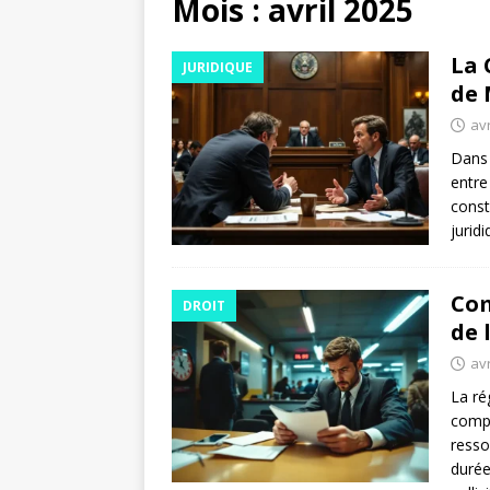
Mois :
avril 2025
La 
JURIDIQUE
de 
avr
Dans 
entre
const
jurid
Com
DROIT
de 
avr
La ré
compl
resso
durée