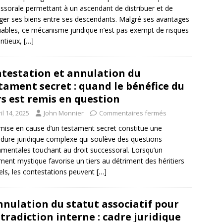
ssorale permettant à un ascendant de distribuer et de
ger ses biens entre ses descendants. Malgré ses avantages
iables, ce mécanisme juridique n’est pas exempt de risques
ntieux,
[…]
testation et annulation du
tament secret : quand le bénéfice du
rs est remis en question
il 14, 2025
John Monnier
Commentaires fermés
mise en cause d’un testament secret constitue une
dure juridique complexe qui soulève des questions
mentales touchant au droit successoral. Lorsqu’un
ment mystique favorise un tiers au détriment des héritiers
els, les contestations peuvent
[…]
nnulation du statut associatif pour
tradiction interne : cadre juridique